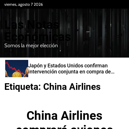
S
viernes, agosto 7 2026
k
i
Las Notas
p
t
Económicas
o
Somos la mejor elección
c
M
B
o
e
u
n
n
s
Japón y Estados Unidos confirman
t
u
c
intervención conjunta en compra de
e
a
yenes
r
n
Etiqueta:
China Airlines
t
China Airlines