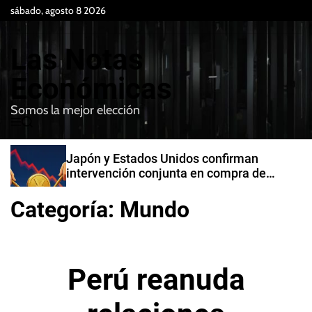
S
sábado, agosto 8 2026
k
i
Las Notas
p
t
Económicas
o
Somos la mejor elección
c
M
B
o
e
u
n
n
s
Japón y Estados Unidos confirman
t
u
c
intervención conjunta en compra de
e
a
yenes
r
n
Categoría:
Mundo
t
Perú reanuda