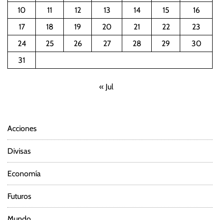
10
11
12
13
14
15
16
a
17
18
19
20
21
22
23
c
24
25
26
27
28
29
30
i
31
ó
« Jul
n
d
Acciones
e
Divisas
e
Economía
n
Futuros
t
Mundo