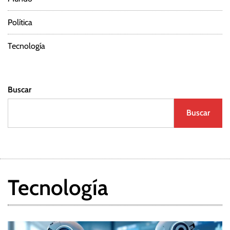
r
Política
a
d
Tecnología
a
Buscar
s
Buscar
Tecnología