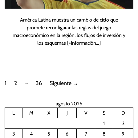
América Latina muestra un cambio de ciclo que
promete reconfigurar las reglas del juego
macroeconómico en la región, los flujos de inversión y
los esquemas
[+Información…]
P
…
1
2
36
Siguiente
→
a
agosto 2026
g
L
M
X
J
V
S
D
i
1
2
n
3
4
5
6
7
8
9