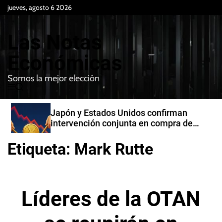
S
jueves, agosto 6 2026
k
i
Las Notas
p
t
Económicas
o
Somos la mejor elección
c
M
B
o
e
u
n
n
s
Japón y Estados Unidos confirman
t
u
c
intervención conjunta en compra de
e
a
yenes
r
n
Etiqueta:
Mark Rutte
t
Líderes de la OTAN