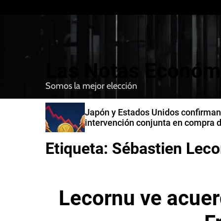
S
k
i
p
t
Las Notas Económ
o
c
Somos la mejor elección
o
n
n India
Japón y Estados Unidos confirman
t
intervención conjunta en compra 
e
yenes
n
Etiqueta:
Sébastien Leco
t
Lecornu ve acuer