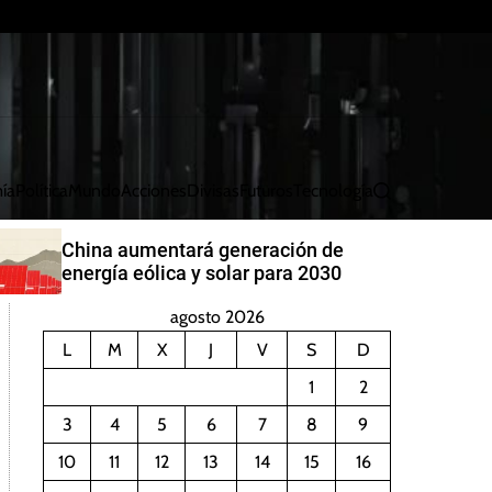
ía
Política
Mundo
Acciones
Divisas
Futuros
Tecnología
B
u
s
China aumentará generación de
c
energía eólica y solar para 2030
a
r
agosto 2026
L
M
X
J
V
S
D
1
2
3
4
5
6
7
8
9
10
11
12
13
14
15
16