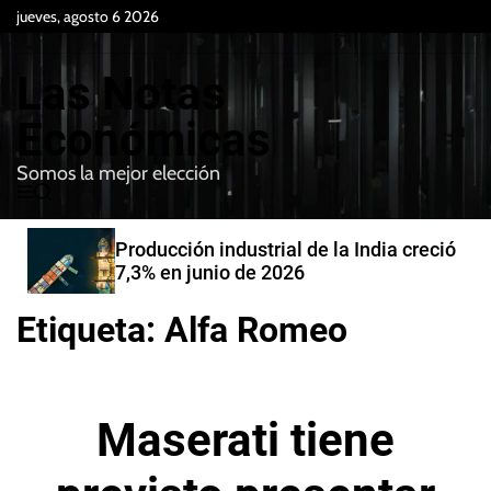
S
jueves, agosto 6 2026
k
i
Las Notas
p
t
Económicas
o
Somos la mejor elección
c
M
B
o
e
u
n
n
s
Producción industrial de la India creció
t
u
c
7,3% en junio de 2026
e
a
r
n
Etiqueta:
Alfa Romeo
t
Maserati tiene