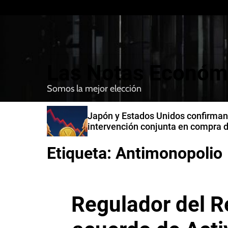
S
k
i
p
t
Las Notas Económ
o
c
Somos la mejor elección
o
n
n India
Japón y Estados Unidos confirman
t
intervención conjunta en compra 
e
yenes
n
Etiqueta:
Antimonopolio
t
Regulador del R