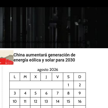
ía
Política
Mundo
Acciones
Divisas
Futuros
Tecnología
B
u
s
China aumentará generación de
c
energía eólica y solar para 2030
a
r
agosto 2026
L
M
X
J
V
S
D
1
2
3
4
5
6
7
8
9
10
11
12
13
14
15
16