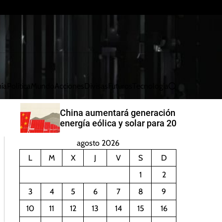
ía
Política
Mundo
Acciones
Divisas
Futuros
Tecnología
B
u
s
China aumentará generación de
c
energía eólica y solar para 2030
a
r
agosto 2026
L
M
X
J
V
S
D
1
2
3
4
5
6
7
8
9
10
11
12
13
14
15
16