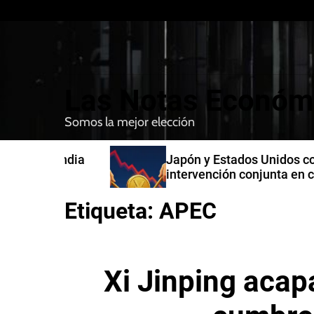
S
k
i
p
t
Las Notas Económ
o
c
Somos la mejor elección
o
n
n India
Japón y Estados Unidos confirman
t
intervención conjunta en compra 
e
yenes
n
Etiqueta:
APEC
t
Xi Jinping acapa