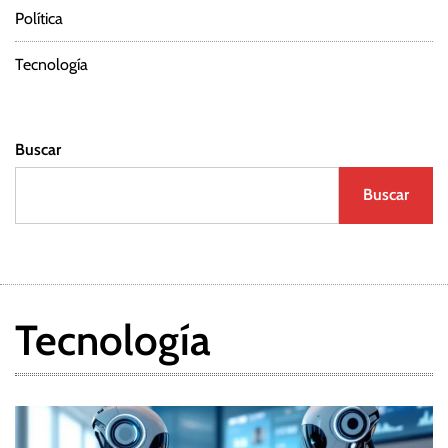
Política
a
d
Tecnología
a
Buscar
s
Buscar
Tecnología