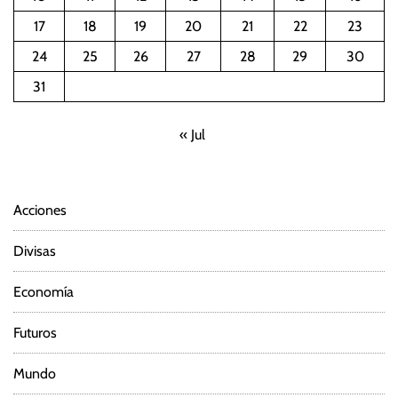
a
17
18
19
20
21
22
23
c
24
25
26
27
28
29
30
i
31
ó
« Jul
n
d
Acciones
e
Divisas
e
Economía
n
Futuros
t
Mundo
r