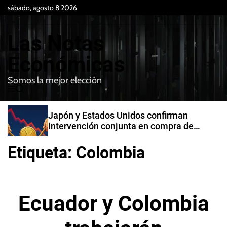
S
sábado, agosto 8 2026
k
i
Las Notas
p
t
Económicas
o
Somos la mejor elección
c
M
B
o
e
u
n
n
s
Japón y Estados Unidos confirman
t
u
c
intervención conjunta en compra de
e
a
yenes
r
n
Etiqueta:
Colombia
t
Ecuador y Colombia