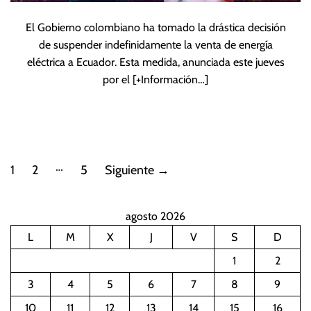
El Gobierno colombiano ha tomado la drástica decisión
de suspender indefinidamente la venta de energía
eléctrica a Ecuador. Esta medida, anunciada este jueves
por el
[+Información…]
P
…
1
2
5
Siguiente
→
a
agosto 2026
g
L
M
X
J
V
S
D
i
1
2
n
3
4
5
6
7
8
9
10
11
12
13
14
15
16