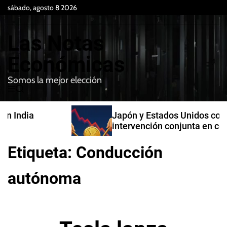
S
sábado, agosto 8 2026
k
i
Las Notas
p
t
Económicas
o
Somos la mejor elección
c
M
B
o
e
u
n
n
s
Japón y Estados Unidos confirman
t
u
c
intervención conjunta en compra de
e
a
yenes
r
n
Etiqueta:
Conducción
t
autónoma