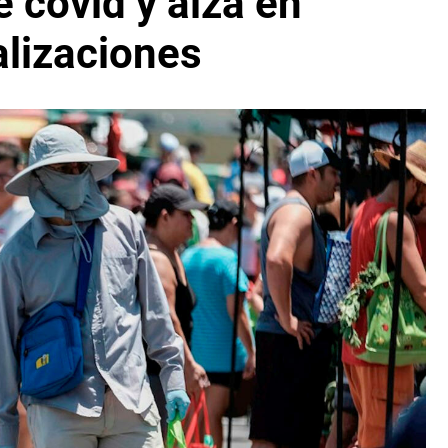
 covid y alza en
alizaciones