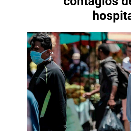
contagios de
hospit