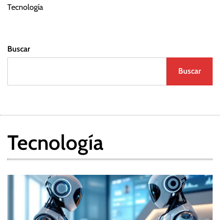
d
Tecnología
a
Buscar
s
Buscar
Tecnología