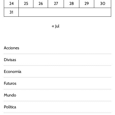
24
25
26
27
28
29
30
i
31
ó
« Jul
n
d
Acciones
e
Divisas
e
Economía
n
Futuros
t
Mundo
r
Política
a