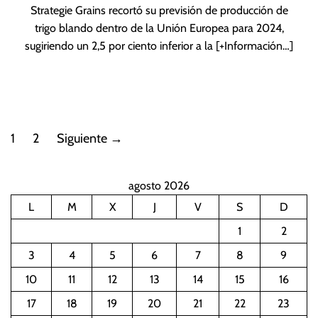
Strategie Grains recortó su previsión de producción de
trigo blando dentro de la Unión Europea para 2024,
sugiriendo un 2,5 por ciento inferior a la
[+Información…]
P
1
2
Siguiente
→
a
agosto 2026
g
L
M
X
J
V
S
D
i
1
2
n
3
4
5
6
7
8
9
10
11
12
13
14
15
16
a
17
18
19
20
21
22
23
c