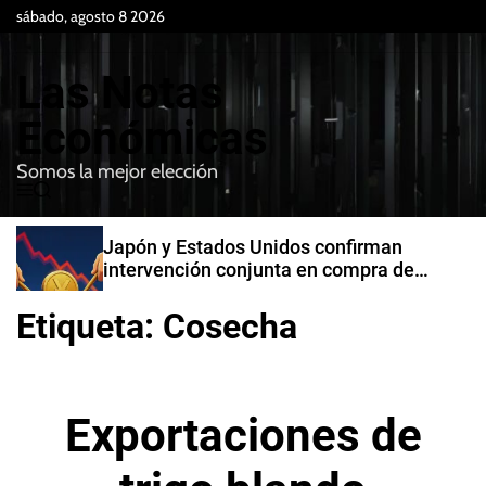
S
sábado, agosto 8 2026
k
i
Las Notas
p
t
Económicas
o
Somos la mejor elección
c
M
B
o
e
u
n
n
s
Japón y Estados Unidos confirman
t
u
c
intervención conjunta en compra de
e
a
yenes
r
n
Etiqueta:
Cosecha
t
Exportaciones de