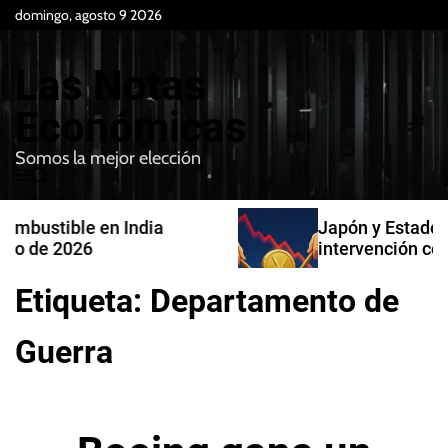
S
domingo, agosto 9 2026
k
i
Las Notas
p
t
Económicas
o
Somos la mejor elección
c
M
B
o
e
u
n
n
s
Japón y Estados Unidos confirman
t
u
c
intervención conjunta en compra de
e
a
yenes
r
n
Etiqueta:
Departamento de
t
Guerra