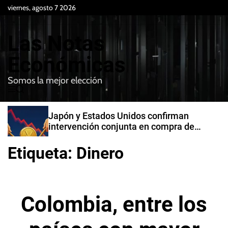
S
viernes, agosto 7 2026
k
i
Las Notas
p
t
Económicas
o
Somos la mejor elección
c
M
B
o
e
u
n
n
s
Japón y Estados Unidos confirman
t
u
c
intervención conjunta en compra de
e
a
yenes
r
n
Etiqueta:
Dinero
t
Colombia, entre los