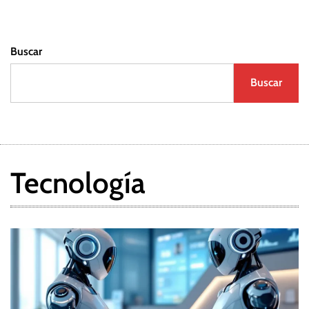
a
Buscar
s
Buscar
Tecnología