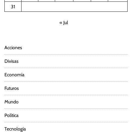
i
31
ó
« Jul
n
d
Acciones
e
Divisas
e
Economía
n
Futuros
t
Mundo
r
Política
a
d
Tecnología