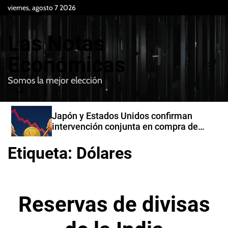
S
viernes, agosto 7 2026
k
i
Las Notas
p
t
Económicas
o
Somos la mejor elección
c
M
B
o
e
u
n
n
s
Japón y Estados Unidos confirman
t
u
c
intervención conjunta en compra de
e
a
yenes
r
n
Etiqueta:
Dólares
t
Reservas de divisas