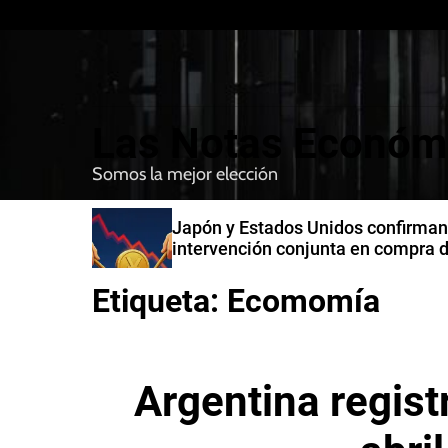
S
k
i
p
t
Las Notas Económ
o
c
Somos la mejor elección
o
n
n India
Japón y Estados Unidos confirman
t
intervención conjunta en compra 
e
yenes
n
Etiqueta:
Ecomomía
t
Argentina registr