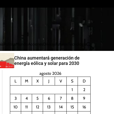
ía
Política
Mundo
Acciones
Divisas
Futuros
Tecnología
B
u
s
China aumentará generación de
c
energía eólica y solar para 2030
a
r
agosto 2026
L
M
X
J
V
S
D
1
2
3
4
5
6
7
8
9
10
11
12
13
14
15
16