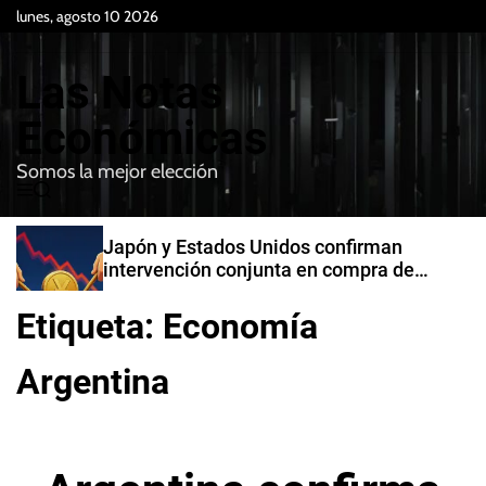
S
lunes, agosto 10 2026
k
i
Las Notas
p
t
Económicas
o
Somos la mejor elección
c
M
B
o
e
u
n
n
s
Japón y Estados Unidos confirman
t
u
c
intervención conjunta en compra de
e
a
yenes
r
n
Etiqueta:
Economía
t
Argentina