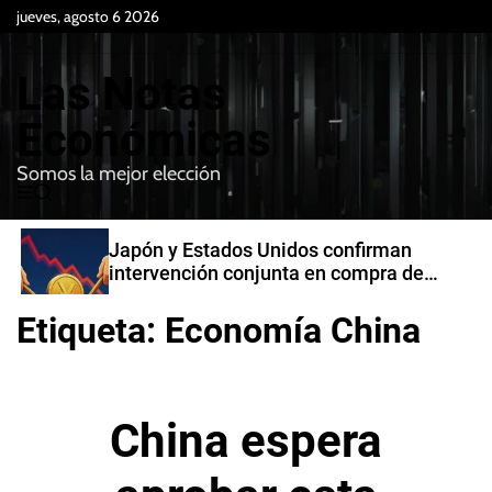
S
jueves, agosto 6 2026
k
i
Las Notas
p
t
Económicas
o
Somos la mejor elección
c
M
B
o
e
u
n
n
s
Japón y Estados Unidos confirman
t
u
c
intervención conjunta en compra de
e
a
yenes
r
n
Etiqueta:
Economía China
t
China espera