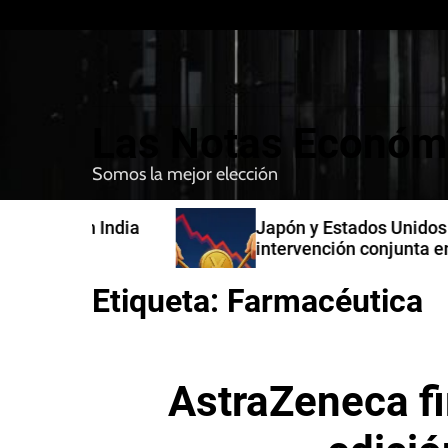
S
k
i
p
t
Las Notas Económ
o
c
Somos la mejor elección
o
n
n India
Japón y Estados Unidos confirman
t
intervención conjunta en compra 
e
yenes
n
Etiqueta:
Farmacéutica
t
AstraZeneca f