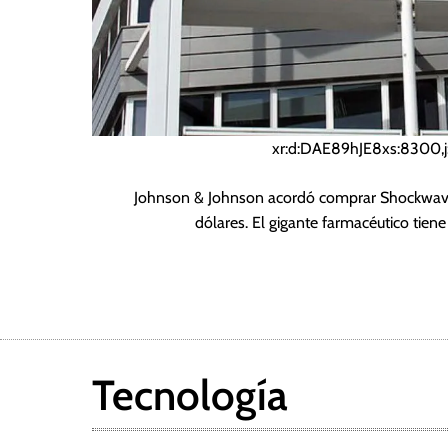
xr:d:DAE89hJE8xs:8300,
Johnson & Johnson acordó comprar Shockwave 
dólares. El gigante farmacéutico tien
Tecnología