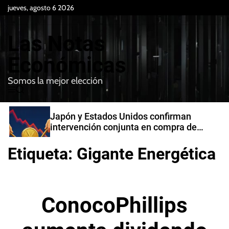
S
jueves, agosto 6 2026
k
i
Las Notas
p
t
Económicas
o
Somos la mejor elección
c
M
B
o
e
u
n
n
s
Japón y Estados Unidos confirman
t
u
c
intervención conjunta en compra de
e
a
yenes
r
n
Etiqueta:
Gigante Energética
t
ConocoPhillips