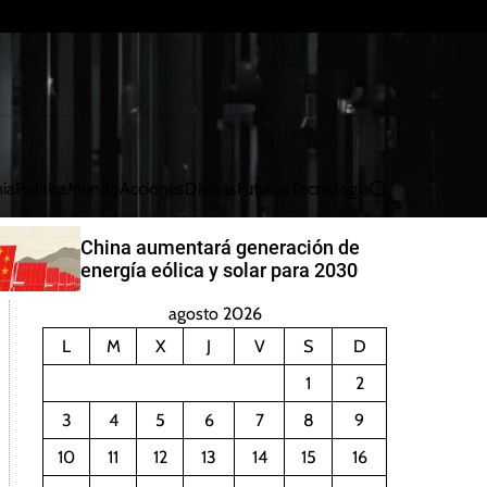
ía
Política
Mundo
Acciones
Divisas
Futuros
Tecnología
B
u
s
China aumentará generación de
c
energía eólica y solar para 2030
a
r
agosto 2026
L
M
X
J
V
S
D
1
2
3
4
5
6
7
8
9
10
11
12
13
14
15
16