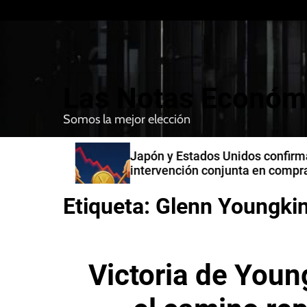
S
k
i
p
t
Las Notas Económ
o
c
Somos la mejor elección
o
n
n India
Japón y Estados Unidos confirman
t
intervención conjunta en compra 
e
yenes
n
Etiqueta:
Glenn Youngki
t
Victoria de Young