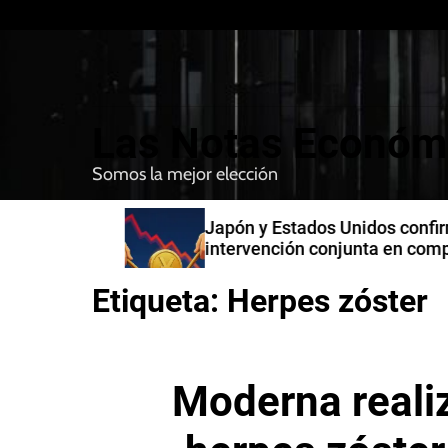
S
k
i
p
t
Las Notas Económ
o
c
Somos la mejor elección
o
n
n India
Japón y Estados Unidos confirman
t
intervención conjunta en compra 
e
yenes
n
Etiqueta:
Herpes zóster
t
Moderna reali