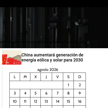
ía
Política
Mundo
Acciones
Divisas
Futuros
Tecnología
B
u
s
China aumentará generación de
c
energía eólica y solar para 2030
a
r
agosto 2026
L
M
X
J
V
S
D
1
2
3
4
5
6
7
8
9
10
11
12
13
14
15
16