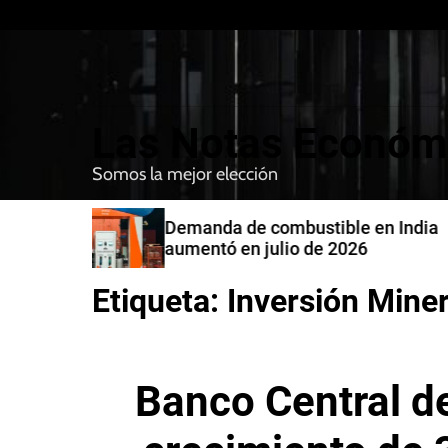
S
k
i
p
t
Las Notas Económ
o
c
Somos la mejor elección
o
n
en India
Japón y Estados Unidos confirm
t
intervención conjunta en compra
e
yenes
n
Etiqueta:
Inversión Mine
t
Banco Central d