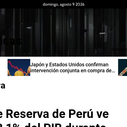
domingo, agosto 9 2026
icas
Econom
an
Producción industrial de la India
 de
creció 7,3% en junio de 2026
ra
e Reserva de Perú ve