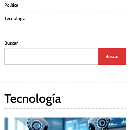
Política
a
d
Tecnología
a
Buscar
s
Buscar
Tecnología