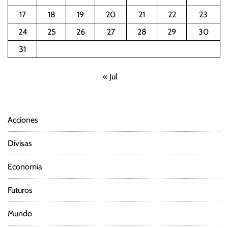
a
17
18
19
20
21
22
23
c
24
25
26
27
28
29
30
i
31
ó
« Jul
n
d
Acciones
e
Divisas
e
Economía
n
Futuros
t
Mundo
r