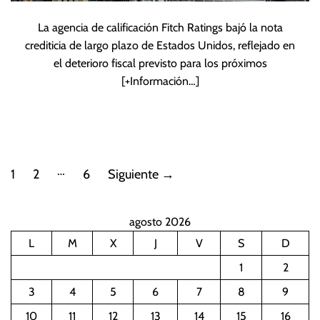
La agencia de calificación Fitch Ratings bajó la nota
crediticia de largo plazo de Estados Unidos, reflejado en
el deterioro fiscal previsto para los próximos
[+Información…]
P
…
1
2
6
Siguiente
→
a
agosto 2026
g
L
M
X
J
V
S
D
i
1
2
n
3
4
5
6
7
8
9
10
11
12
13
14
15
16