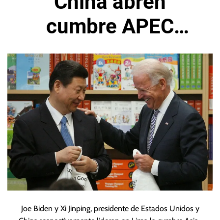
China abren
cumbre APEC
expectante por era
Trump
Joe Biden y Xi Jinping, presidente de Estados Unidos y