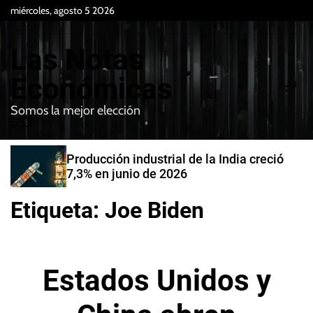
S
miércoles, agosto 5 2026
k
i
Las Notas
p
t
Económicas
o
Somos la mejor elección
c
M
B
o
e
u
n
n
s
Producción industrial de la India creció
t
u
c
7,3% en junio de 2026
e
a
r
n
Etiqueta:
Joe Biden
t
Estados Unidos y