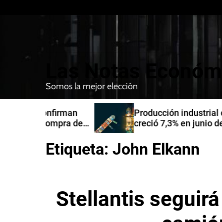
S
k
i
p
t
Las Notas Económ
o
c
Somos la mejor elección
o
n
nfirman
Producción industrial de la India
t
compra de
creció 7,3% en junio de 2026
e
n
Etiqueta:
John Elkann
t
Stellantis seguirá