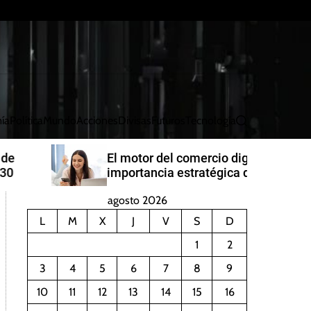
ía
Política
Mundo
Acciones
Divisas
Futuros
Tecnología
B
u
s
El motor del comercio digital: La
c
importancia estratégica de
a
PayRetailers en América Latina
r
agosto 2026
L
M
X
J
V
S
D
1
2
3
4
5
6
7
8
9
10
11
12
13
14
15
16