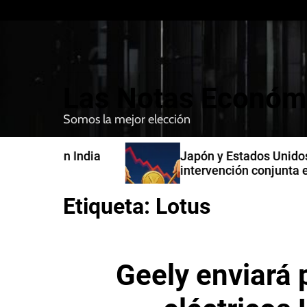
S
k
i
p
t
Las Notas Económ
o
c
Somos la mejor elección
o
n
n India
Japón y Estados Unidos confirman
t
intervención conjunta en compra 
e
yenes
n
Etiqueta:
Lotus
t
Geely enviará 