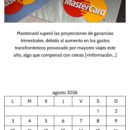
Mastercard superó las proyecciones de ganancias
trimestrales, debido al aumento en los gastos
transfronterizos provocado por mayores viajes este
año, algo que compensó con creces
[+Información…]
agosto 2026
L
M
X
J
V
S
D
1
2
3
4
5
6
7
8
9