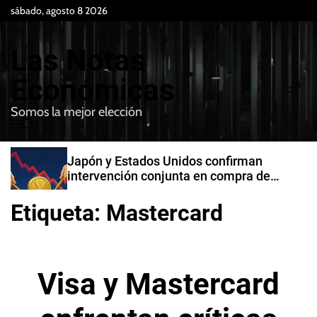
S
sábado, agosto 8 2026
k
i
Las Notas
p
t
Económicas
o
Somos la mejor elección
c
M
B
o
e
u
n
n
s
Japón y Estados Unidos confirman
t
u
c
intervención conjunta en compra de
e
a
yenes
r
n
Etiqueta:
Mastercard
t
Visa y Mastercard