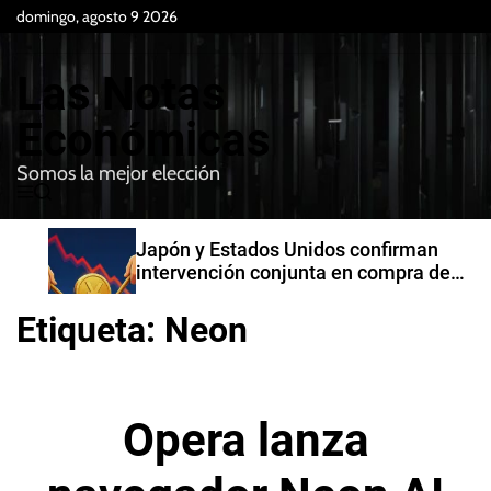
S
domingo, agosto 9 2026
k
i
Las Notas
p
t
Económicas
o
Somos la mejor elección
c
M
B
o
e
u
n
n
s
Japón y Estados Unidos confirman
t
u
c
intervención conjunta en compra de
e
a
yenes
r
n
Etiqueta:
Neon
t
Opera lanza