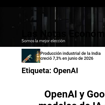
S
k
i
p
t
Las Notas Económ
o
c
Somos la mejor elección
o
n
nfirman
Producción industrial de la India
t
compra de
creció 7,3% en junio de 2026
e
n
Etiqueta:
OpenAI
t
OpenAI y Goo