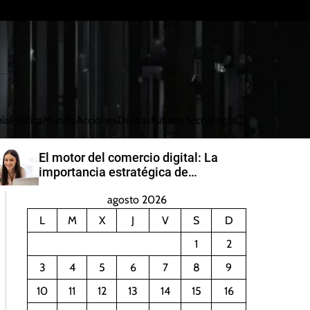
ía
Política
Mundo
Acciones
Divisas
Futuros
Tecnología
B
u
s
El motor del comercio digital: La
c
importancia estratégica de
a
PayRetailers en América Latina
r
agosto 2026
L
M
X
J
V
S
D
1
2
3
4
5
6
7
8
9
10
11
12
13
14
15
16