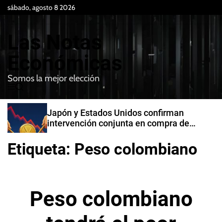
S
sábado, agosto 8 2026
k
i
Las Notas
p
t
Económicas
o
Somos la mejor elección
c
M
B
o
e
u
n
n
s
Japón y Estados Unidos confirman
t
u
c
intervención conjunta en compra de
e
a
yenes
r
n
Etiqueta:
Peso colombiano
t
Peso colombiano