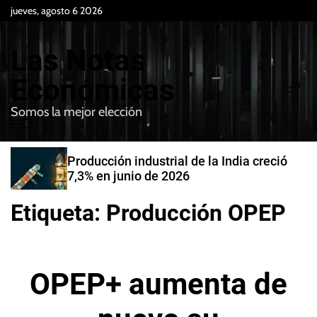
S
jueves, agosto 6 2026
k
i
Las Notas
p
t
Económicas
o
Somos la mejor elección
c
M
B
o
e
u
n
n
s
Producción industrial de la India creció
t
u
c
7,3% en junio de 2026
e
a
r
n
Etiqueta:
Producción OPEP
t
OPEP+ aumenta de