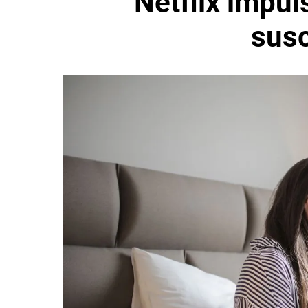
Netflix impul
susc