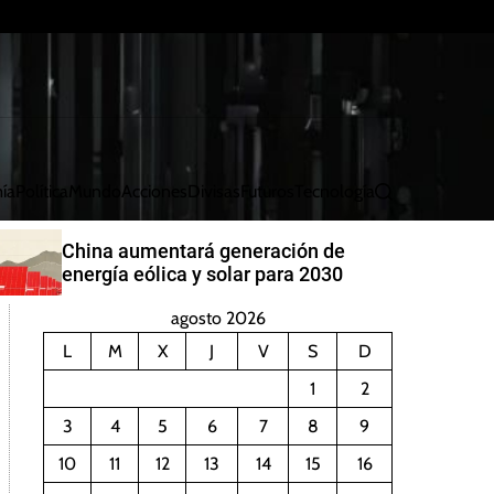
ía
Política
Mundo
Acciones
Divisas
Futuros
Tecnología
B
u
s
China aumentará generación de
c
energía eólica y solar para 2030
a
r
agosto 2026
L
M
X
J
V
S
D
1
2
3
4
5
6
7
8
9
10
11
12
13
14
15
16