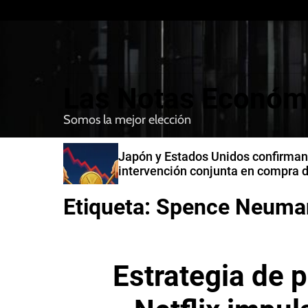
S
k
i
p
t
Las Notas Económ
o
c
Somos la mejor elección
o
n
n India
Japón y Estados Unidos confirman
t
intervención conjunta en compra 
e
yenes
n
Etiqueta:
Spence Neuma
t
Estrategia de 