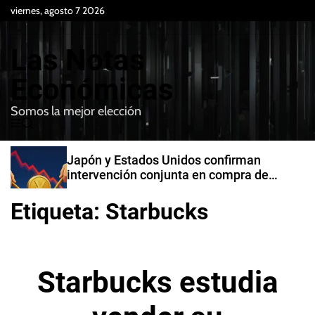
S
viernes, agosto 7 2026
k
i
Las Notas
p
t
Económicas
o
Somos la mejor elección
c
M
B
o
e
u
n
n
s
Japón y Estados Unidos confirman
t
u
c
intervención conjunta en compra de
e
a
yenes
r
n
Etiqueta:
Starbucks
t
Starbucks estudia