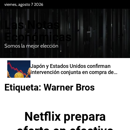
S
viernes, agosto 7 2026
k
i
Las Notas
p
t
Económicas
o
Somos la mejor elección
c
M
B
o
e
u
n
n
s
Japón y Estados Unidos confirman
t
u
c
intervención conjunta en compra de
e
a
yenes
r
n
Etiqueta:
Warner Bros
t
Netflix prepara