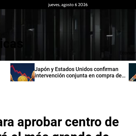
jueves, agosto 6 2026
icas
Econom
man
Producción industrial de la India
a de
creció 7,3% en junio de 2026
ara aprobar centro de