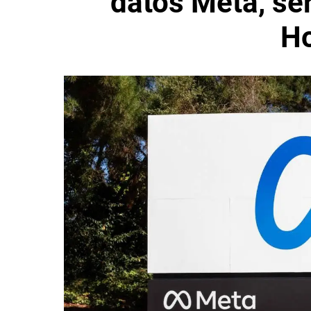
datos Meta, se
H