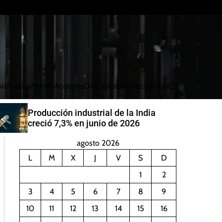
ía
Política
Mundo
Acciones
Divisas
Futuros
Tecnología
B
u
s
China aumentará generación de
c
energía eólica y solar para 2030
a
r
agosto 2026
L
M
X
J
V
S
D
1
2
3
4
5
6
7
8
9
10
11
12
13
14
15
16