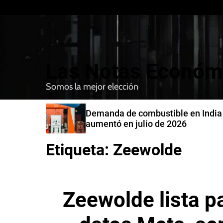
S
k
i
p
t
Las Notas Económ
o
c
Somos la mejor elección
o
n
 en India
Japón y Estados Unidos confir
t
6
intervención conjunta en compr
e
yenes
n
Etiqueta:
Zeewolde
t
Zeewolde lista p