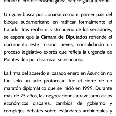
donde el proteccionismo global parece ganar terreno.
e
c
r
o
o
n
Uruguay busca posicionarse como el primer país del
d
ó
bloque sudamericano en ratificar formalmente el
e
m
tratado. Tras recibir el visto bueno de los senadores,
2
ic
0
a
se espera que la
Cámara de Diputados
refrende el
2
s
documento este mismo jueves, consolidando un
6
proceso legislativo exprés que refleja la urgencia de
Montevideo por dinamizar su economía.
La firma del acuerdo el pasado enero en Asunción no
fue solo un acto protocolar; fue el cierre de un
maratón diplomático que se inició en
1999
. Durante
más de 25 años, las negociaciones atravesaron ciclos
económicos dispares, cambios de gobierno y
complejos debates sobre estándares ambientales y