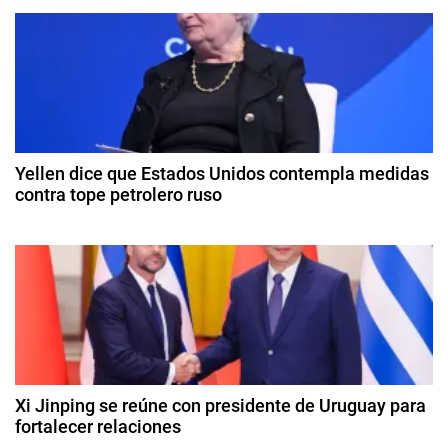
ó
d
S
e
e
n
a
n
b
d
a
ril
d
d
e
o
e
2
,
Yellen dice que Estados Unidos contempla medidas
e
0
contra tope petrolero ruso
U
2
n
n
9
4
i
d
t
e
ó
o
n
r
c
E
t
u
a
u
r
b
d
o
r
Xi Jinping se reúne con presidente de Uruguay para
p
e
fortalecer relaciones
a
d
e