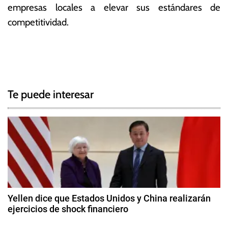
empresas locales a elevar sus estándares de
competitividad.
T
N
a
g
a
g
Te puede interesar
e
v
d
e
M
e
g
r
c
a
o
c
s
Yellen dice que Estados Unidos y China realizarán
u
ejercicios de shock financiero
i
r
8
,