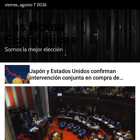
S
viernes, agosto 7 2026
k
i
Las Notas
p
t
Económicas
o
Somos la mejor elección
c
M
B
o
e
u
n
n
s
Japón y Estados Unidos confirman
t
u
c
intervención conjunta en compra de
e
a
yenes
r
n
t