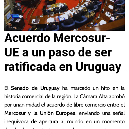
Acuerdo Mercosur-
UE a un paso de ser
ratificada en Uruguay
2
L
6
a
El
Senado de Uruguay
ha marcado un hito en la
d
s
historia comercial de la región. La Cámara Alta aprobó
e
N
por unanimidad el acuerdo de libre comercio entre el
f
o
e
ta
Mercosur y la Unión Europea
, enviando una señal
b
s
inequívoca de apertura al mundo en un momento
r
E