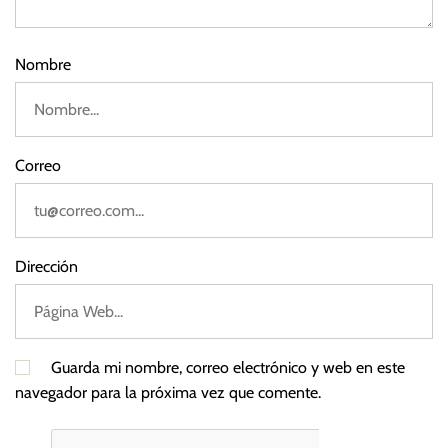
3
i
a
l
Nombre
,
P
D
F
Correo
Dirección
Guarda mi nombre, correo electrónico y web en este
navegador para la próxima vez que comente.