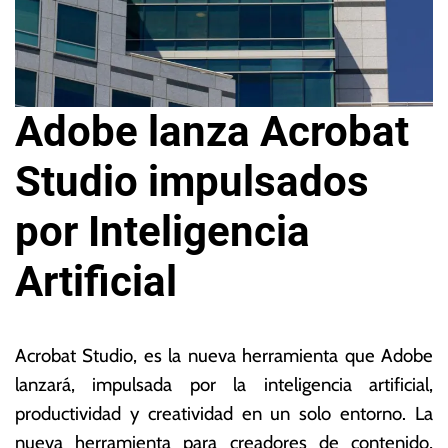
Adobe lanza Acrobat
Studio impulsados
por Inteligencia
Artificial
1
L
9
a
Acrobat Studio, es la nueva herramienta que Adobe
d
s
lanzará, impulsada por la inteligencia artificial,
e
N
productividad y creatividad en un solo entorno.
La
a
o
g
ta
nueva herramienta para creadores de contenido,