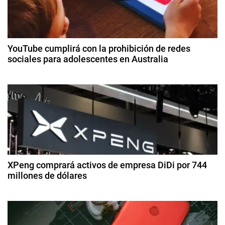
o
b
a
e
c
,
YouTube cumplirá con la prohibición de redes
A
sociales para adolescentes en Australia
i
d
3
o
ó
d
b
e
e
n
di
A
ci
d
c
e
r
m
e
o
br
e
b
XPeng comprará activos de empresa DiDi por 744
e
d
millones de dólares
a
e
t
n
2
2
,
8
0
t
d
I
2
e