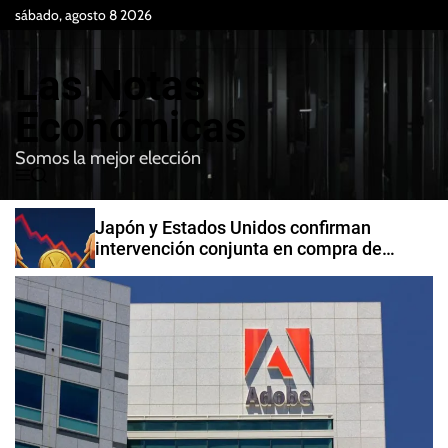
S
sábado, agosto 8 2026
k
i
Las Notas
p
t
Económicas
o
Somos la mejor elección
c
M
B
o
e
u
n
n
s
Japón y Estados Unidos confirman
t
u
c
intervención conjunta en compra de
e
a
yenes
r
n
t