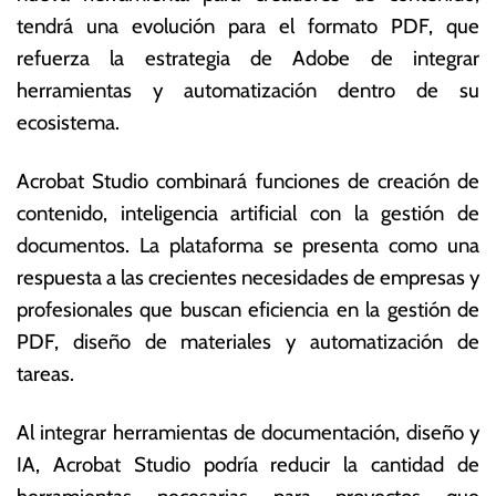
o
s
tendrá una evolución para el formato PDF, que
s
E
refuerza la estrategia de Adobe de integrar
t
c
o
o
herramientas y automatización dentro de su
d
n
ecosistema.
e
ó
2
m
Acrobat Studio combinará funciones de creación de
0
ic
2
a
contenido, inteligencia artificial con la gestión de
5
s
documentos.
La plataforma se presenta como una
respuesta a las crecientes necesidades de empresas y
profesionales que buscan eficiencia en la gestión de
PDF, diseño de materiales y automatización de
tareas.
Al integrar herramientas de documentación, diseño y
IA, Acrobat Studio podría reducir la cantidad de