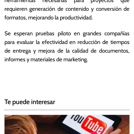
herramientas necesarias para proyectos que
requieren generación de contenido y conversión de
formatos, mejorando la productividad.
Se esperan pruebas piloto en grandes compañías
para evaluar la efectividad en reducción de tiempos
de entrega y mejora de la calidad de documentos,
informes y materiales de marketing.
T
N
a
g
a
g
Te puede interesar
e
v
d
e
A
d
g