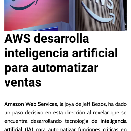
AWS desarrolla
inteligencia artificial
para automatizar
ventas
2
L
4
a
Amazon Web Services
, la joya de Jeff Bezos, ha dado
d
s
un paso decisivo en esta dirección al revelar que se
e
N
encuentra desarrollando tecnología de
inteligencia
m
o
ar
ta
artificial (IA)
para automatizar funciones críticas en