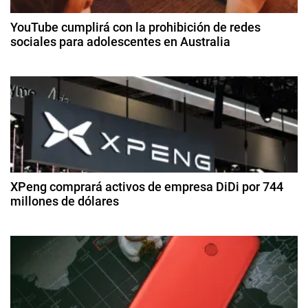
c
A
YouTube cumplirá con la prohibición de redes
,
sociales para adolescentes en Australia
i
J
3
e
ó
d
f
e
f
n
di
B
ci
d
e
e
z
m
e
o
br
e
s
XPeng comprará activos de empresa DiDi por 744
e
d
millones de dólares
e
n
2
2
8
0
t
d
2
e
5
r
a
g