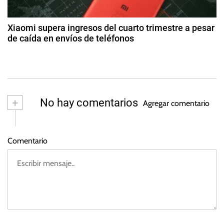
a
o
s
d
t
Xiaomi supera ingresos del cuarto trimestre a pesar
o
de caída en envíos de teléfonos
a
d
2
e
4
s
2
d
0
e
2
m
+
No hay comentarios
3
Agregar comentario
ar
z
o
Comentario
d
e
2
0
2
3