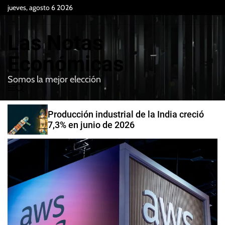
S
jueves, agosto 6 2026
k
i
Las Notas
p
t
Económicas
o
Somos la mejor elección
c
M
B
o
e
u
n
n
s
Producción industrial de la India creció
t
u
c
7,3% en junio de 2026
e
a
r
n
t