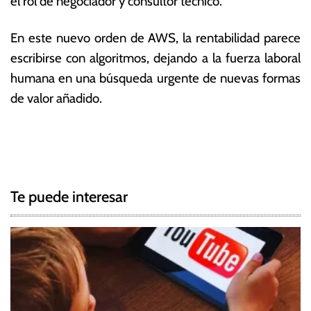
el rol de negociador y consultor técnico.
En este nuevo orden de AWS, la rentabilidad parece
escribirse con algoritmos, dejando a la fuerza laboral
humana en una búsqueda urgente de nuevas formas
de valor añadido.
T
N
a
g
a
g
Te puede interesar
e
v
d
e
A
W
g
S
,
a
I