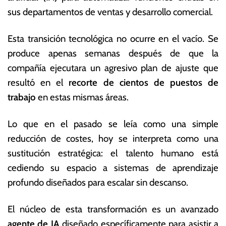
z
s
sus departamentos de ventas y desarrollo comercial.
o
E
d
c
Esta transición tecnológica no ocurre en el vacío. Se
e
o
2
n
produce apenas semanas después de que la
0
ó
compañía ejecutara un agresivo plan de ajuste que
2
m
resultó en el
recorte de cientos de puestos de
6
ic
a
trabajo
en estas mismas áreas.
s
Lo que en el pasado se leía como una simple
reducción de costes, hoy se interpreta como una
sustitución estratégica: el talento humano está
cediendo su espacio a sistemas de aprendizaje
profundo diseñados para escalar sin descanso.
El núcleo de esta transformación es un avanzado
agente de IA
diseñado específicamente para asistir a