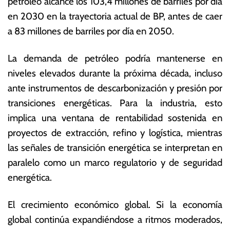
petróleo alcance los 103,4 millones de barriles por día
e
c
m
o
en 2030 en la trayectoria actual de BP, antes de caer
br
n
a 83 millones de barriles por día en 2050.
e
ó
d
m
La demanda de petróleo podría mantenerse en
e
ic
2
a
niveles elevados durante la próxima década, incluso
0
s
ante instrumentos de descarbonización y presión por
2
transiciones energéticas. Para la industria, esto
5
implica una ventana de rentabilidad sostenida en
proyectos de extracción, refino y logística, mientras
las señales de transición energética se interpretan en
paralelo como un marco regulatorio y de seguridad
energética.
El crecimiento económico global. Si la economía
global continúa expandiéndose a ritmos moderados,