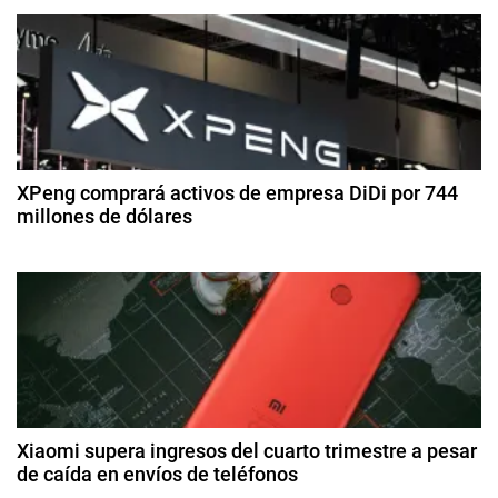
ó
d
e
e
o
n
di
,
ci
d
V
e
o
m
e
l
br
e
a
XPeng comprará activos de empresa DiDi por 744
e
d
millones de dólares
t
e
i
n
2
2
l
8
0
t
d
i
2
e
d
5
r
a
a
g
d
a
o
s
d
t
Xiaomi supera ingresos del cuarto trimestre a pesar
o
de caída en envíos de teléfonos
a
d