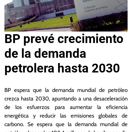
BP prevé crecimiento
de la demanda
petrolera hasta 2030
2
L
5
a
BP espera que la demanda mundial de petróleo
d
s
crezca hasta 2030, apuntando a una desaceleración
e
N
de los esfuerzos para aumentar la eficiencia
s
o
e
ta
energética y reducir las emisiones globales de
p
s
carbono. Se espera que la demanda mundial de
ti
E