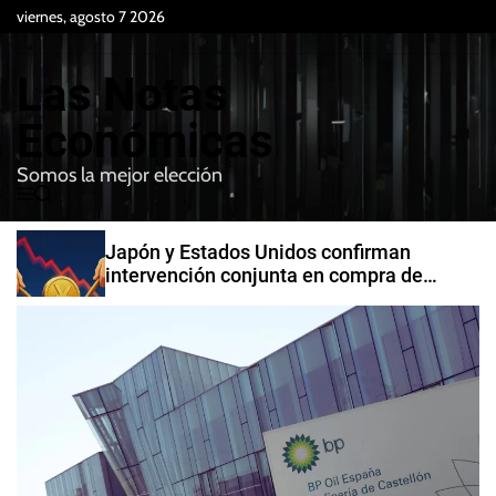
S
viernes, agosto 7 2026
k
i
Las Notas
p
t
Económicas
o
Somos la mejor elección
c
M
B
o
e
u
n
n
s
Japón y Estados Unidos confirman
t
u
c
intervención conjunta en compra de
e
a
yenes
r
n
t