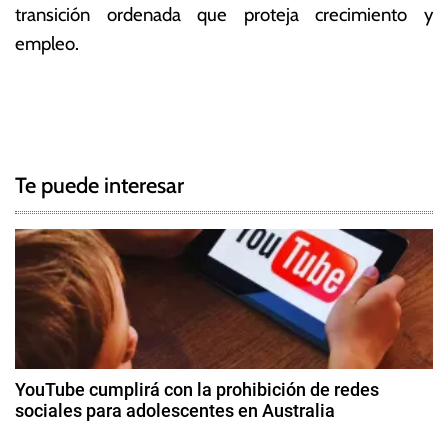
transición ordenada que proteja crecimiento y
empleo.
T
N
a
g
a
g
Te puede interesar
e
v
d
e
B
P
g
,
p
a
e
c
t
YouTube cumplirá con la prohibición de redes
r
sociales para adolescentes en Australia
i
ó
3
l