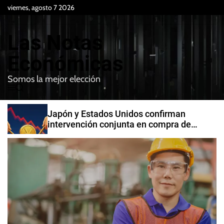
S
viernes, agosto 7 2026
k
i
Las Notas
p
t
Económicas
o
Somos la mejor elección
c
M
B
o
e
u
n
n
s
Japón y Estados Unidos confirman
t
u
c
intervención conjunta en compra de
e
a
yenes
r
n
t