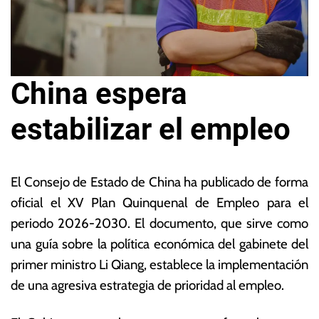
China espera
estabilizar el empleo
1
L
7
a
El Consejo de Estado de China ha publicado de forma
d
s
oficial el XV Plan Quinquenal de Empleo para el
e
N
periodo 2026-2030.
El documento, que sirve como
ju
o
n
ta
una guía sobre la política económica del gabinete del
i
s
primer ministro Li Qiang, establece la implementación
o
E
de una agresiva estrategia de prioridad al empleo.
d
c
e
o
2
n