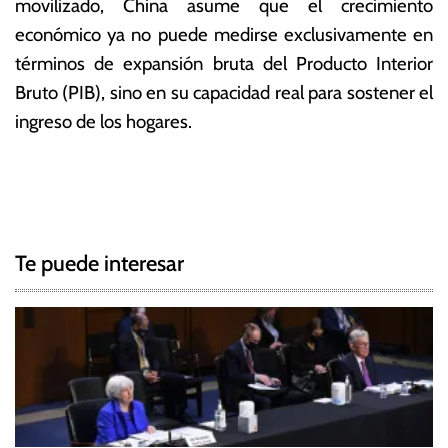
movilizado, China asume que el crecimiento
económico ya no puede medirse exclusivamente en
términos de expansión bruta del Producto Interior
Bruto (PIB), sino en su capacidad real para sostener el
ingreso de los hogares.
T
N
a
g
a
g
Te puede interesar
e
v
d
e
c
h
g
i
n
a
a
,