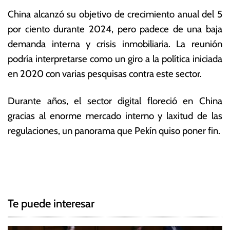
China alcanzó su objetivo de crecimiento anual del 5
por ciento durante 2024, pero padece de una baja
demanda interna y crisis inmobiliaria. La reunión
podría interpretarse como un giro a la política iniciada
en 2020 con varias pesquisas contra este sector.
Durante años, el sector digital floreció en China
gracias al enorme mercado interno y laxitud de las
regulaciones, un panorama que Pekín quiso poner fin.
T
N
a
g
a
g
Te puede interesar
e
v
d