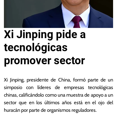
Xi Jinping pide a
tecnológicas
promover sector
1
L
7
a
Xi Jinping, presidente de China, formó parte de un
d
s
simposio con líderes de empresas tecnológicas
e
N
chinas, calificándolo como una muestra de apoyo a un
f
o
e
ta
sector que en los últimos años está en el ojo del
b
s
huracán por parte de organismos reguladores.
r
E