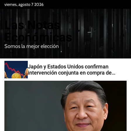
S
viernes, agosto 7 2026
k
i
Las Notas
p
t
Económicas
o
Somos la mejor elección
c
M
B
o
e
u
n
n
s
Japón y Estados Unidos confirman
t
u
c
intervención conjunta en compra de
e
a
yenes
r
n
t