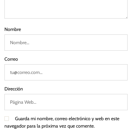
n
2
p
3
i
n
Nombre
g
,
X
i
Correo
a
o
m
i
Dirección
Guarda mi nombre, correo electrónico y web en este
navegador para la próxima vez que comente.