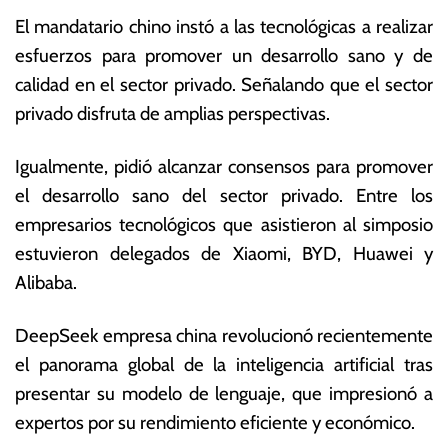
e
c
El mandatario chino instó a las tecnológicas a realizar
r
o
o
n
esfuerzos para promover un desarrollo sano y de
d
ó
calidad en el sector privado. Señalando que el sector
e
m
privado disfruta de amplias perspectivas.
2
ic
0
a
2
s
Igualmente, pidió alcanzar consensos para promover
5
el desarrollo sano del sector privado. Entre los
empresarios tecnológicos que asistieron al simposio
estuvieron delegados de Xiaomi, BYD, Huawei y
Alibaba.
DeepSeek empresa china revolucionó recientemente
el panorama global de la inteligencia artificial tras
presentar su modelo de lenguaje, que impresionó a
expertos por su rendimiento eficiente y económico.