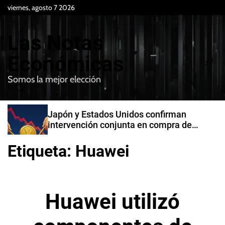
S
viernes, agosto 7 2026
k
i
Las Notas
p
t
Económicas
o
Somos la mejor elección
c
M
B
o
e
u
n
n
s
Japón y Estados Unidos confirman
t
u
c
intervención conjunta en compra de
e
a
yenes
r
n
Etiqueta:
Huawei
t
Huawei utilizó