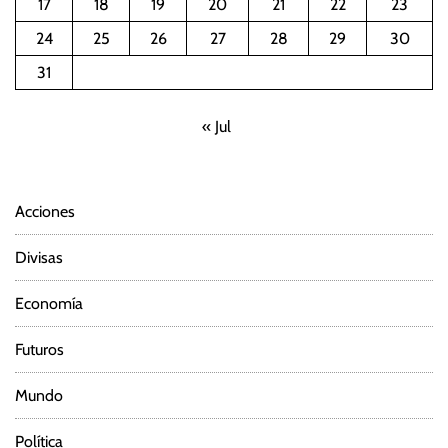
17
18
19
20
21
22
23
c
24
25
26
27
28
29
30
i
31
ó
« Jul
n
d
Acciones
e
Divisas
e
Economía
n
Futuros
t
Mundo
r
Política