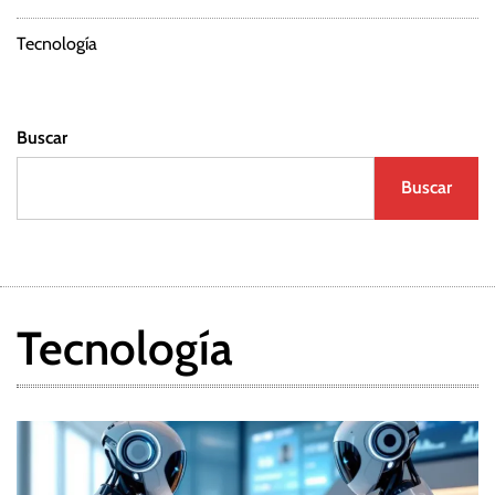
a
d
Tecnología
a
Buscar
s
Buscar
Tecnología