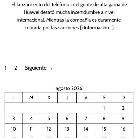
El lanzamiento del teléfono inteligente de alta gama de
Huawei desató mucha incertidumbre a nivel
internacional. Mientras la compañía es duramente
criticada por las sanciones
[+Información…]
P
1
2
Siguiente
→
a
agosto 2026
g
L
M
X
J
V
S
D
i
1
2
n
3
4
5
6
7
8
9
10
11
12
13
14
15
16
a