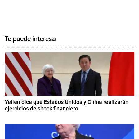
T
N
a
g
a
g
Te puede interesar
e
v
d
e
B
r
g
a
s
a
i
c
l
Yellen dice que Estados Unidos y China realizarán
,
ejercicios de shock financiero
i
C
8
o
ó
d
r
e
e
n
a