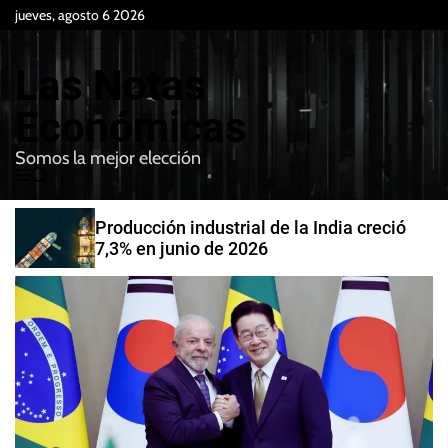
S
jueves, agosto 6 2026
k
i
Las Notas
p
t
Económicas
o
Somos la mejor elección
c
M
B
o
e
u
n
n
s
Producción industrial de la India creció
t
u
c
7,3% en junio de 2026
e
a
r
n
t