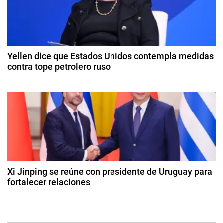
a
b
d
d
ril
e
d
e
l
e
2
S
Yellen dice que Estados Unidos contempla medidas
e
0
contra tope petrolero ruso
u
2
r
n
9
4
,
d
t
e
L
o
e
r
c
e
t
J
a
u
a
b
d
e
r
Xi Jinping se reúne con presidente de Uruguay para
M
e
fortalecer relaciones
a
d
y
2
e
u
2
s
2
n
d