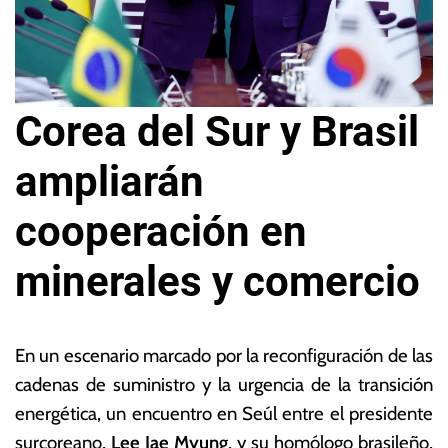
Corea del Sur y Brasil
ampliarán
cooperación en
minerales y comercio
2
L
3
a
En un escenario marcado por la reconfiguración de las
d
s
cadenas de suministro y la urgencia de la transición
e
N
energética, un encuentro en Seúl entre el presidente
f
o
e
ta
surcoreano,
Lee Jae Myung
, y su homólogo brasileño,