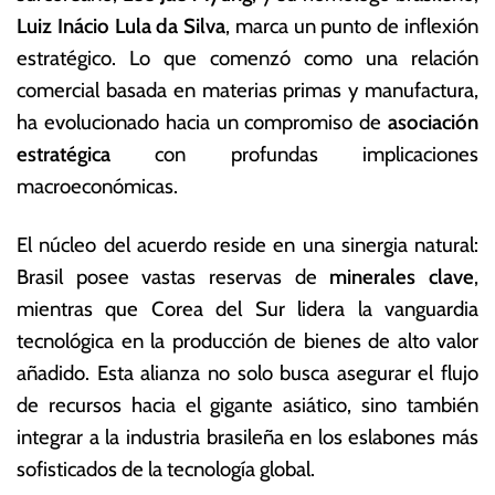
b
s
Luiz Inácio Lula da Silva
, marca un punto de inflexión
r
E
estratégico. Lo que comenzó como una relación
e
c
r
o
comercial basada en materias primas y manufactura,
o
n
ha evolucionado hacia un compromiso de
asociación
d
ó
estratégica
con profundas implicaciones
e
m
2
ic
macroeconómicas.
0
a
2
s
El núcleo del acuerdo reside en una sinergia natural:
6
Brasil posee vastas reservas de
minerales clave
,
mientras que Corea del Sur lidera la vanguardia
tecnológica en la producción de bienes de alto valor
añadido. Esta alianza no solo busca asegurar el flujo
de recursos hacia el gigante asiático, sino también
integrar a la industria brasileña en los eslabones más
sofisticados de la tecnología global.