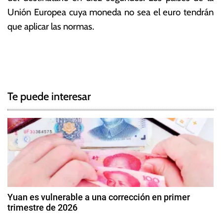
Unión Europea cuya moneda no sea el euro tendrán
que aplicar las normas.
T
N
a
g
a
g
Te puede interesar
e
v
d
e
P
a
g
g
o
a
,
c
P
Yuan es vulnerable a una corrección en primer
a
trimestre de 2026
i
r