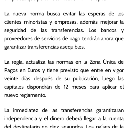
r
s
e
E
La nueva norma busca evitar las esperas de los
r
c
clientes minoristas y empresas, además mejorar la
o
o
d
n
seguridad de las transferencias. Los bancos y
e
ó
proveedores de servicios de pago tendrán ahora que
2
m
garantizar transferencias asequibles.
0
ic
2
a
4
s
La regla, actualiza las normas en la Zona Única de
Pagos en Euros y tiene previsto que entre en vigor
veinte días después de su publicación, luego las
capitales dispondrán de 12 meses para aplicar el
nuevo reglamento.
La inmediatez de las transferencias garantizaran
independencia y el dinero deberá llegar a la cuenta
del destinatario en diez segundos. Los países de la