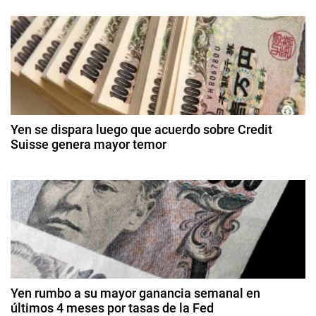
9
l
ó
d
a
e
m
n
e
e
n
d
n
e
t
r
e
o
o
d
E
Yen se dispara luego que acuerdo sobre Credit
e
e
Suisse genera mayor temor
u
2
r
n
2
0
o
0
2
t
d
p
6
e
e
r
m
o
ar
,
a
z
T
o
d
r
d
Yen rumbo a su mayor ganancia semanal en
a
e
últimos 4 meses por tasas de la Fed