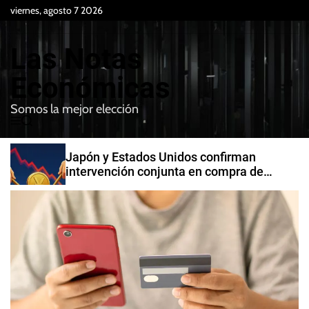
S
viernes, agosto 7 2026
k
i
Las Notas
p
t
Económicas
o
Somos la mejor elección
c
M
B
o
e
u
n
n
s
Japón y Estados Unidos confirman
t
u
c
intervención conjunta en compra de
e
a
yenes
r
n
t