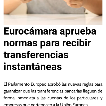
Eurocámara aprueba
normas para recibir
transferencias
instantáneas
7
L
d
a
El Parlamento Europeo aprobó las nuevas reglas para
e
s
garantizar que las transferencias bancarias lleguen de
f
N
forma inmediata a las cuentas de los particulares y
e
o
b
ta
empresas que pertenecen a la Unión Europea.