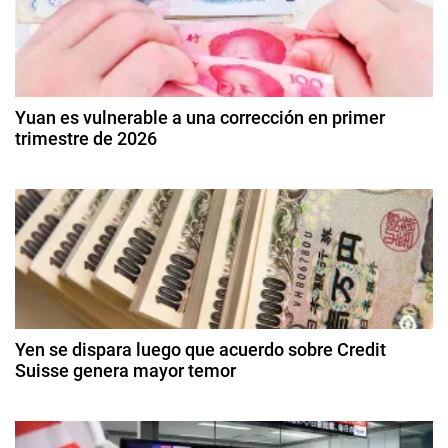
g
v
i
a
s
c
a
Yuan es vulnerable a una corrección en primer
s
trimestre de 2026
i
,
9
F
ó
d
o
e
r
n
e
e
n
d
x
e
,
r
e
J
o
d
a
Yen se dispara luego que acuerdo sobre Credit
e
e
Suisse genera mayor temor
p
2
ó
n
2
0
n
0
2
t
d
,