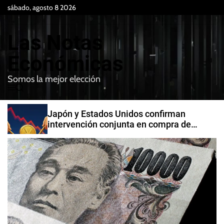
S
sábado, agosto 8 2026
k
i
Las Notas
p
t
Económicas
o
Somos la mejor elección
c
M
B
o
e
u
n
n
s
Japón y Estados Unidos confirman
t
u
c
intervención conjunta en compra de
e
a
yenes
r
n
t