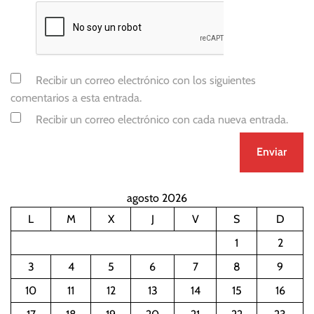
i
n
t
e
r
Recibir un correo electrónico con los siguientes
é
comentarios a esta entrada.
s
Recibir un correo electrónico con cada nueva entrada.
agosto 2026
L
M
X
J
V
S
D
1
2
3
4
5
6
7
8
9
10
11
12
13
14
15
16