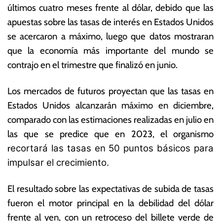
últimos cuatro meses frente al dólar, debido que las
ju
o
li
ta
apuestas sobre las tasas de interés en Estados Unidos
o
s
se acercaron a máximo, luego que datos mostraran
d
E
que la economía más importante del mundo se
e
c
2
o
contrajo en el trimestre que finalizó en junio.
0
n
2
ó
Los mercados de futuros proyectan que las tasas en
2
m
Estados Unidos alcanzarán máximo en diciembre,
ic
a
comparado con las estimaciones realizadas en julio en
s
las que se predice que en 2023, el organismo
r
ecortará las tasas en 50 puntos básicos para
impulsar el crecimiento.
El resultado sobre las expectativas de subida de tasas
fueron el motor principal en la debilidad del dólar
frente al yen, con un retroceso del billete verde de