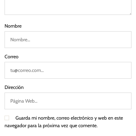
r
2
v
a
F
Nombre
e
d
e
r
Correo
a
l
,
T
Dirección
a
s
a
s
Guarda mi nombre, correo electrónico y web en este
d
navegador para la próxima vez que comente.
e