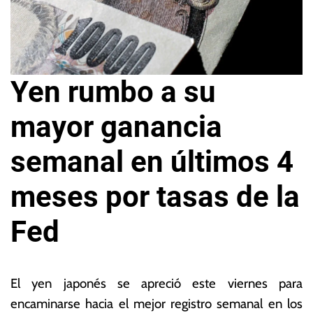
Yen rumbo a su
mayor ganancia
semanal en últimos 4
meses por tasas de la
Fed
2
L
9
a
El yen japonés se apreció este viernes para
d
s
encaminarse hacia el mejor registro semanal en los
e
N