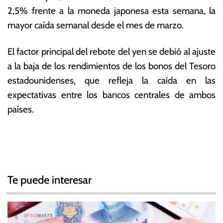
2,5% frente a la moneda japonesa esta semana, la
mayor caída semanal desde el mes de marzo.
El factor principal del rebote del yen se debió al ajuste
a la baja de los rendimientos de los bonos del Tesoro
estadounidenses, que refleja la caída en las
expectativas entre los bancos centrales de ambos
países.
T
N
a
g
a
g
Te puede interesar
e
v
d
e
D
i