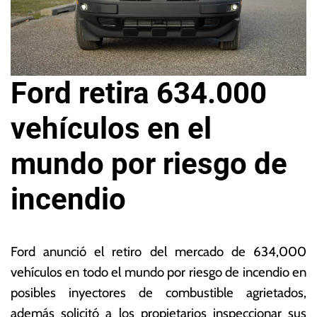
Ford retira 634.000
vehículos en el
mundo por riesgo de
incendio
2
L
5
a
Ford anunció el retiro del mercado de 634,000
d
s
vehículos en todo el mundo por riesgo de incendio en
e
N
posibles inyectores de combustible agrietados,
n
o
o
ta
además solicitó a los propietarios inspeccionar sus