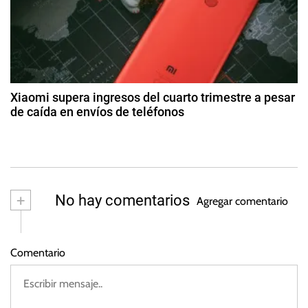
t
d
F
2
e
o
5
r
a
r
g
d
a
o
s
d
t
Xiaomi supera ingresos del cuarto trimestre a pesar
o
de caída en envíos de teléfonos
a
d
2
e
4
s
2
d
0
e
2
m
+
No hay comentarios
3
Agregar comentario
ar
z
o
Comentario
d
e
2
0