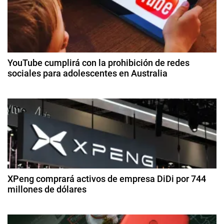
r
g
o
n
a
c
c
o
YouTube cumplirá con la prohibición de redes
S
sociales para adolescentes en Australia
i
p
3
o
ó
d
r
e
t
n
di
,
ci
d
E
e
s
m
e
c
br
e
a
XPeng comprará activos de empresa DiDi por 744
e
d
millones de dólares
p
e
e
n
2
2
,
8
0