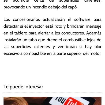
se acumule cerca de superficies calientes,
provocando un incendio debajo del capó.
Los concesionarios actualizarán el software para
detectar si el inyector está roto y brindarán mensaje
en el tablero para alertar a los conductores. Además
instalarán un tubo que drene el combustible lejos de
las superficies calientes y verificarán si hay olor
excesivo a combustible en la parte superior del motor.
T
N
a
g
a
g
Te puede interesar
e
v
d
e
B