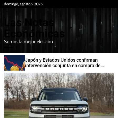
S
domingo, agosto 9 2026
k
i
Las Notas
p
t
Económicas
o
Somos la mejor elección
c
M
B
o
e
u
n
n
s
Japón y Estados Unidos confirman
t
u
c
intervención conjunta en compra de
e
a
yenes
r
n
t