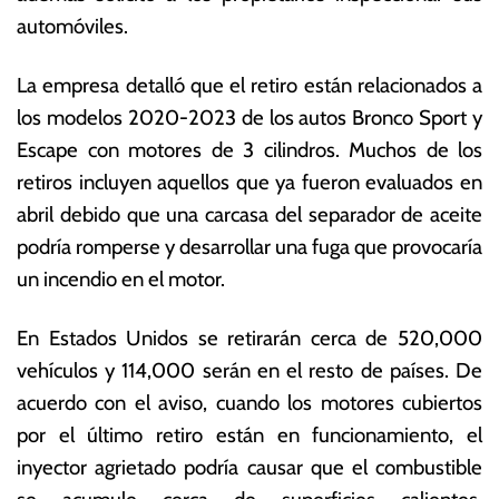
vi
s
automóviles.
e
E
m
c
La empresa detalló que el retiro están relacionados a
br
o
e
n
los modelos 2020-2023 de los autos Bronco Sport y
d
ó
Escape con motores de 3 cilindros. Muchos de los
e
m
retiros incluyen aquellos que ya fueron evaluados en
2
ic
0
a
abril debido que una carcasa del separador de aceite
2
s
podría romperse y desarrollar una fuga que provocaría
2
un incendio en el motor.
En Estados Unidos se retirarán cerca de 520,000
vehículos y 114,000 serán en el resto de países. De
acuerdo con el aviso, cuando los motores cubiertos
por el último retiro están en funcionamiento, el
inyector agrietado podría causar que el combustible