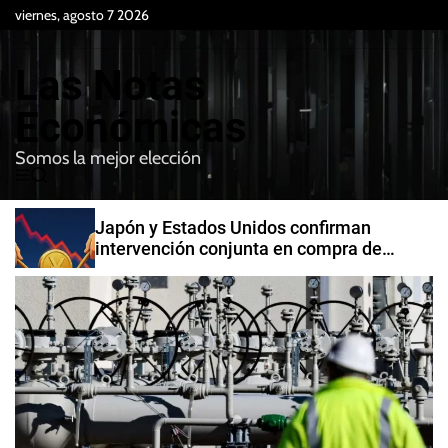
S
viernes, agosto 7 2026
k
i
Las Notas
p
t
Económicas
o
Somos la mejor elección
c
M
B
o
e
u
n
n
s
Japón y Estados Unidos confirman
t
u
c
intervención conjunta en compra de
e
a
yenes
r
n
t