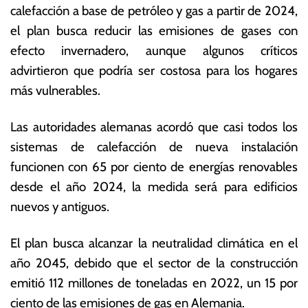
calefacción a base de petróleo y gas a partir de 2024,
a
o
b
ta
el plan busca reducir las emisiones de gases con
ril
s
efecto invernadero, aunque algunos críticos
d
E
advirtieron que podría ser costosa para los hogares
e
c
2
o
más vulnerables.
0
n
2
ó
Las autoridades alemanas acordó que casi todos los
3
m
sistemas de calefacción de nueva instalación
ic
a
funcionen con 65 por ciento de energías renovables
s
desde el año 2024, la medida será para edificios
nuevos y antiguos.
El plan busca alcanzar la neutralidad climática en el
año 2045, debido que el sector de la construcción
emitió 112 millones de toneladas en 2022, un 15 por
ciento de las emisiones de gas en Alemania.