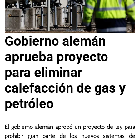
Gobierno alemán
aprueba proyecto
para eliminar
calefacción de gas y
petróleo
1
L
9
a
El gobierno alemán aprobó un proyecto de ley para
d
s
prohibir gran parte de los nuevos sistemas de
e
N