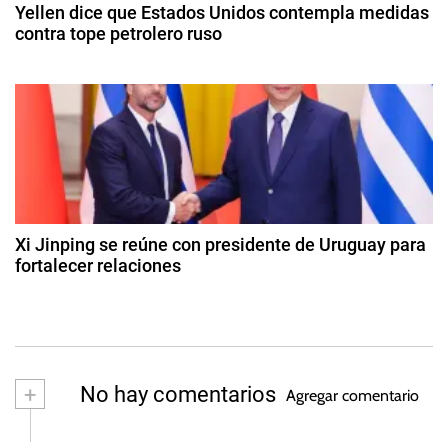
2
c
Yellen dice que Estados Unidos contempla medidas
e
0
contra tope petrolero ruso
l
2
i
n
9
4
m
d
t
e
á
o
t
r
c
i
t
c
a
u
o
b
d
,
r
Xi Jinping se reúne con presidente de Uruguay para
G
e
fortalecer relaciones
a
d
a
2
e
s
2
s
2
,
d
0
p
e
2
n
e
+
No hay comentarios
3
Agregar comentario
o
t
vi
r