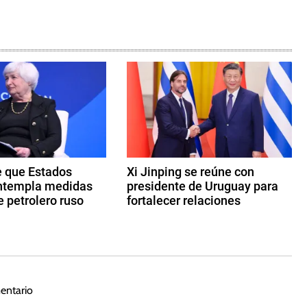
e que Estados
Xi Jinping se reúne con
ntempla medidas
presidente de Uruguay para
e petrolero ruso
fortalecer relaciones
2
2
d
e
n
entario
o