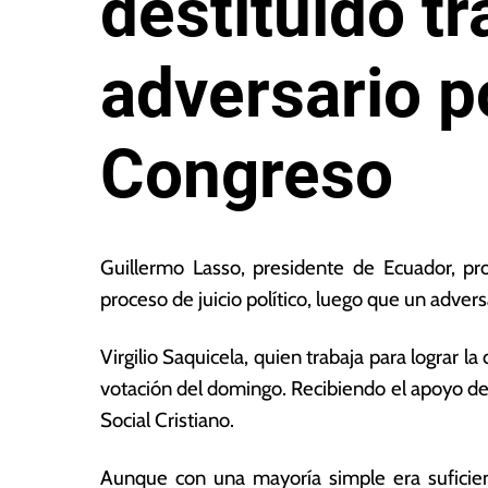
destituido tr
adversario po
Congreso
1
L
5
a
Guillermo Lasso, presidente de Ecuador, pr
d
s
proceso de juicio político, luego que un advers
e
N
m
o
Virgilio Saquicela, quien trabaja para lograr l
a
ta
y
s
votación del domingo. Recibiendo el apoyo del
o
E
Social Cristiano.
d
c
e
o
Aunque con una mayoría simple era suficien
2
n