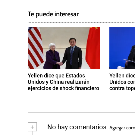
g
a
g
Te puede interesar
e
v
d
e
C
o
g
n
g
a
r
c
e
Yellen dice que Estados
Yellen dic
s
Unidos y China realizarán
Unidos co
i
o
ejercicios de shock financiero
contra top
,
ó
8
9
G
d
d
u
n
e
e
i
a
o
d
l
b
c
+
No hay comentarios
Agregar com
l
ril
t