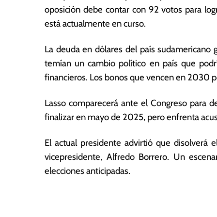
0
ó
oposición debe contar con 92 votos para logr
2
m
está actualmente en curso.
3
ic
a
La deuda en dólares del país sudamericano 
s
temían un cambio político en país que podr
financieros. Los bonos que vencen en 2030 pe
Lasso comparecerá ante el Congreso para 
finalizar en mayo de 2025, pero enfrenta acu
El actual presidente advirtió que disolverá 
vicepresidente, Alfredo Borrero. Un escenar
elecciones anticipadas.
T
N
a