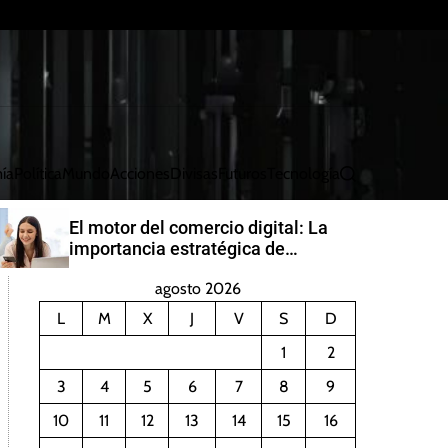
ía
Política
Mundo
Acciones
Divisas
Futuros
Tecnología
B
u
s
El motor del comercio digital: La
c
importancia estratégica de
a
PayRetailers en América Latina
r
agosto 2026
L
M
X
J
V
S
D
1
2
3
4
5
6
7
8
9
10
11
12
13
14
15
16