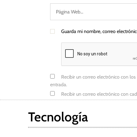
S
a
q
u
Guarda mi nombre, correo electróni
i
c
e
l
a
Recibir un correo electrónico con los
entrada.
Recibir un correo electrónico con ca
Tecnología