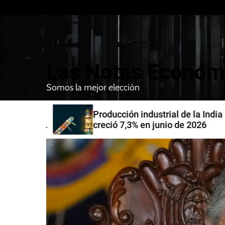
S
k
i
p
t
Las Notas Económ
o
c
Somos la mejor elección
o
n
nfirman
Producción industrial de la India
t
compra de
creció 7,3% en junio de 2026
e
n
t