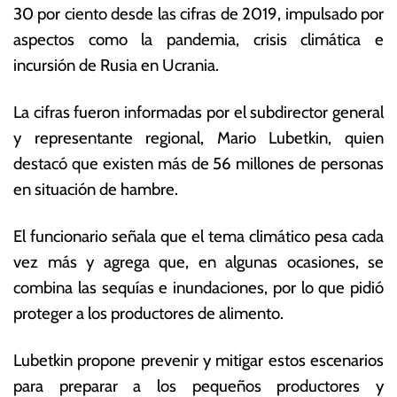
30 por ciento desde las cifras de 2019, impulsado por
m
o
a
ta
aspectos como la pandemia, crisis climática e
y
s
incursión de Rusia en Ucrania.
o
E
d
c
La cifras fueron informadas por el subdirector general
e
o
2
n
y representante regional, Mario Lubetkin, quien
0
ó
destacó que existen más de 56 millones de personas
2
m
en situación de hambre.
3
ic
a
s
El funcionario señala que el tema climático pesa cada
vez más y agrega que, en algunas ocasiones, se
combina las sequías e inundaciones, por lo que pidió
proteger a los productores de alimento.
Lubetkin propone prevenir y mitigar estos escenarios
para preparar a los pequeños productores y