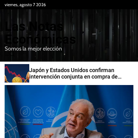
S
viernes, agosto 7 2026
k
i
Las Notas
p
t
Económicas
o
Somos la mejor elección
c
M
B
o
e
u
n
n
s
Japón y Estados Unidos confirman
t
u
c
intervención conjunta en compra de
e
a
yenes
r
n
t