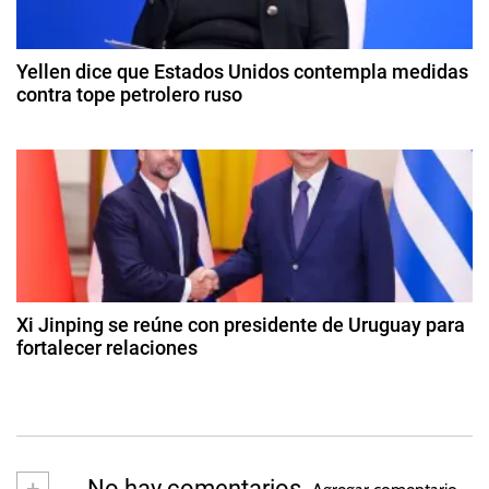
,
d
e
F
e
2
A
Yellen dice que Estados Unidos contempla medidas
e
0
contra tope petrolero ruso
O
2
,
n
9
4
H
d
t
e
a
o
m
r
c
b
t
r
a
u
e
b
d
,
r
Xi Jinping se reúne con presidente de Uruguay para
M
e
fortalecer relaciones
a
d
a
2
e
r
2
s
2
i
d
0
o
e
2
n
L
+
No hay comentarios
3