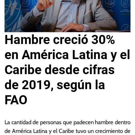
Hambre creció 30%
en América Latina y el
Caribe desde cifras
de 2019, según la
FAO
2
L
9
a
La cantidad de personas que padecen hambre dentro
d
s
de América Latina y el Caribe tuvo un crecimiento de
e
N