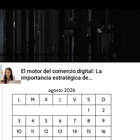
ía
Política
Mundo
Acciones
Divisas
Futuros
Tecnología
B
u
s
El motor del comercio digital: La
c
importancia estratégica de
a
PayRetailers en América Latina
r
agosto 2026
L
M
X
J
V
S
D
1
2
3
4
5
6
7
8
9
10
11
12
13
14
15
16