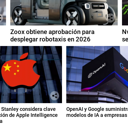
Zoox obtiene aprobación para
Nv
desplegar robotaxis en 2026
se
Stanley considera clave
OpenAI y Google suministr
ión de Apple Intelligence
modelos de IA a empresas
a