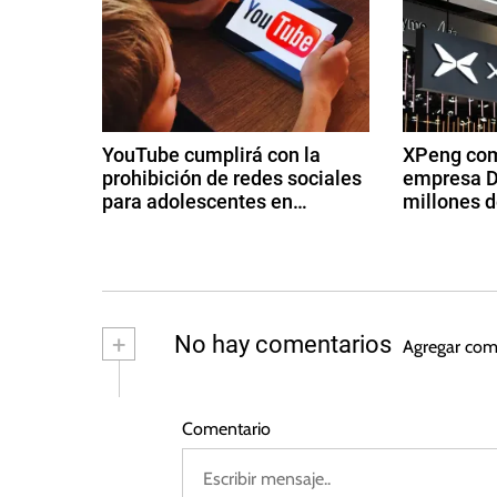
s
g
t
a
a
d
c
o
YouTube cumplirá con la
XPeng com
s
prohibición de redes sociales
empresa D
i
U
para adolescentes en
millones d
n
Australia
ó
3
2
i
d
8
d
n
e
d
o
di
e
d
s
ci
a
+
No hay comentarios
Agregar com
,
e
g
e
G
m
o
br
s
a
e
Comentario
e
t
n
d
o
a
n
e
d
n