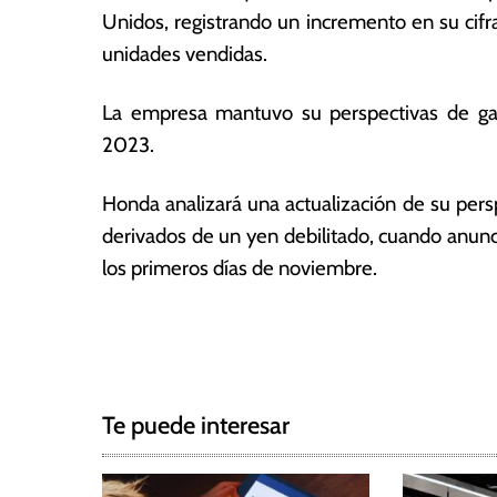
2
ó
Unidos, registrando un incremento en su cifr
0
m
unidades vendidas.
2
ic
3
a
La empresa mantuvo su perspectivas de ga
s
2023.
Honda analizará una actualización de su persp
derivados de un yen debilitado, cuando anunci
los primeros días de noviembre.
T
N
a
g
a
g
Te puede interesar
e
v
d
e
E