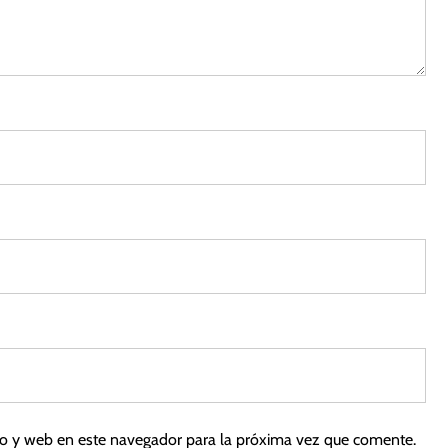
0
2
3
co y web en este navegador para la próxima vez que comente.