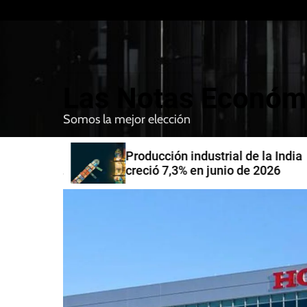
S
k
i
p
t
Las Notas Económ
o
c
Somos la mejor elección
o
n
nfirman
Producción industrial de la India
t
compra de
creció 7,3% en junio de 2026
e
n
t