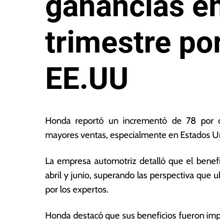
ganancias en
trimestre po
EE.UU
9
L
d
a
Honda reportó un incrementó de 78 por ci
e
s
mayores ventas, especialmente en Estados U
a
N
g
o
La empresa automotriz detalló que el benefi
o
ta
s
s
abril y junio, superando las perspectiva que 
t
E
por los expertos.
o
c
d
o
Honda destacó que sus beneficios fueron impu
e
n