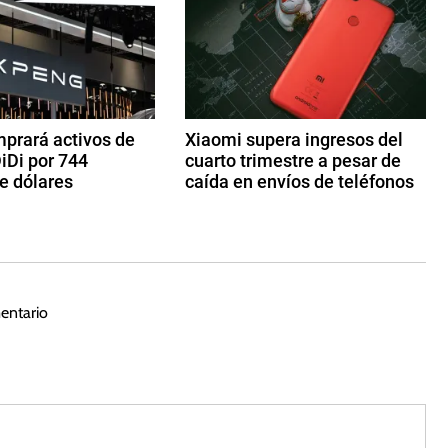
prará activos de
Xiaomi supera ingresos del
iDi por 744
cuarto trimestre a pesar de
e dólares
caída en envíos de teléfonos
2
4
d
e
m
entario
ar
z
o
d
e
2