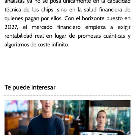
analistas ya no se posa únicamente en la capacidad
técnica de los chips, sino en la salud financiera de
quienes pagan por ellos.
Con el horizonte puesto en
2027, el mercado financiero empieza a exigir
rentabilidad real en lugar de promesas cuánticas y
algoritmos de coste infinito.
T
N
a
g
a
g
Te puede interesar
e
v
d
e
A
s
g
t
e
a