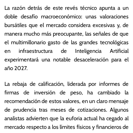
d
c
La razón detrás de este revés técnico apunta a un
e
o
2
n
doble desafío macroeconómico: unas valoraciones
0
ó
bursátiles que el mercado considera excesivas y, de
2
m
manera mucho más preocupante, las señales de que
6
ic
a
el multimillonario gasto de las grandes tecnológicas
s
en infraestructura de Inteligencia Artificial
experimentará una notable desaceleración para el
año 2027.
La rebaja de calificación, liderada por informes de
firmas de inversión de peso, ha cambiado la
recomendación de estos valores, en un claro mensaje
de prudencia tras meses de cotizaciones.
Algunos
analistas advierten que la euforia actual ha cegado al
mercado respecto a los límites físicos y financieros de