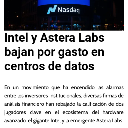
Intel y Astera Labs
bajan por gasto en
centros de datos
2
L
6
a
En un movimiento que ha encendido las alarmas
d
s
entre los inversores institucionales, diversas firmas de
e
N
análisis financiero han rebajado la calificación de dos
m
o
a
ta
jugadores clave en el ecosistema del hardware
y
s
avanzado: el gigante Intel y la emergente Astera Labs.
o
E