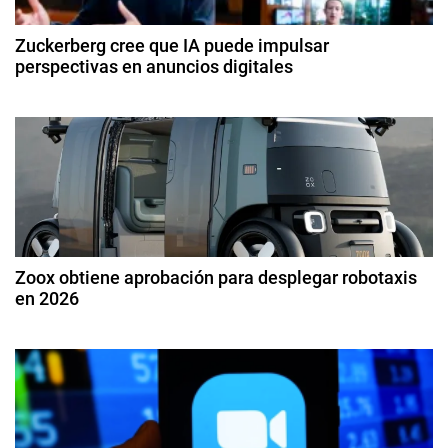
r
c
a
Zuckerberg cree que IA puede impulsar
L
perspectivas en anuncios digitales
i
a
2
b
ó
7
s
d
,
n
e
I
a
d
n
b
t
ril
e
e
d
e
l
Zoox obtiene aprobación para desplegar robotaxis
e
2
en 2026
,
0
I
n
3
2
n
0
3
t
d
t
e
e
r
ju
l
li