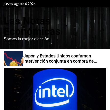
S
jueves, agosto 6 2026
k
i
Las Notas
p
t
Económicas
o
Somos la mejor elección
c
M
B
o
e
u
n
n
s
Japón y Estados Unidos confirman
t
u
c
intervención conjunta en compra de
e
a
yenes
r
n
t